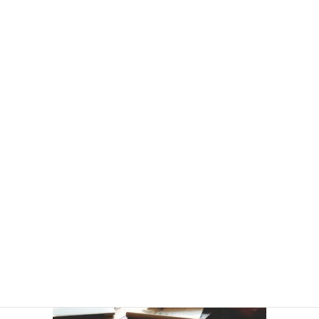
福島県外在住者なら3/4補助。「テレワーク×くらし」
体験支援金
県外在住の方が、福島県内に一定期間滞在し、テレワークを
行った場合、かかった費用の一部を補…